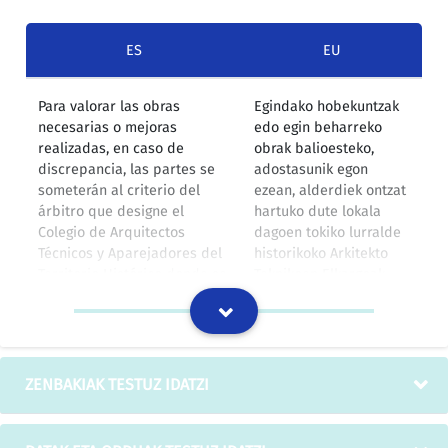
ES
EU
Para valorar las obras
Egindako hobekuntzak
necesarias o mejoras
edo egin beharreko
realizadas, en caso de
obrak balioesteko,
discrepancia, las partes se
adostasunik egon
someterán al criterio del
ezean, alderdiek ontzat
árbitro que designe el
hartuko dute lokala
Colegio de Arquitectos
dagoen tokiko lurralde
Técnicos y Aparejadores del
historikoko Arkitekto
Territorio Histórico donde se
Teknikoen Elkargoak
encuentre situado el local.
izendatzen duen
arbitroaren irizpidea.
IZOko itzulpen-memoria
ZENBAKIAK TESTUZ IDATZI
* El 12 de marzo de 1997 la
* 1997ko martxoaren
dirección de obra elaboró un
12an obra