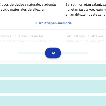
íticos de dudosa naturaleza además
Barruti horretan zalantz
ecido materiales de sílex, en
honetan jasotakoez gain; 
eman dituzten beste zenba
IZOko itzulpen-memoria
undado en que muchos de los
Leku askotan jalkitze-mail
 se encuentren en mal estado, más
galdu egin dira, edo egoe
 alóctonas ha sido profusa.
luberriketa oso latza egin
IZOko itzulpen-memoria
 se comprueba que las circunstancias
Eraikina kultur ondasun i
osible de comprobar al haberse
eragin zuten arrazoiak des
ezinezkoa da, eraikina bir
IZOko itzulpen-memoria
33. artikulua: Desagertuak