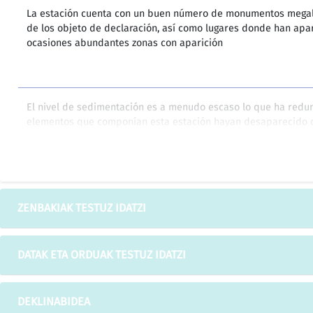
La estación cuenta con un buen número de monumentos megal
de los objeto de declaración, así como lugares donde han apar
ocasiones abundantes zonas con aparición
El nivel de sedimentación es a menudo escaso lo que ha red
elementos que componían esta estación hayan desaparecido o
aún teniendo en cuenta que la roturación para replantación de
Únicamente se autoriza la desafectación del inmueble cuando
ZENBAKIAK TESTUZ IDATZI
que motivaron su calificación han desaparecido, extremo imp
destruido el edificio.
DATAK ETA ORDUAK TESTUZ IDATZI
Artículo 33: Desaparecidos
DEKLINABIDEA