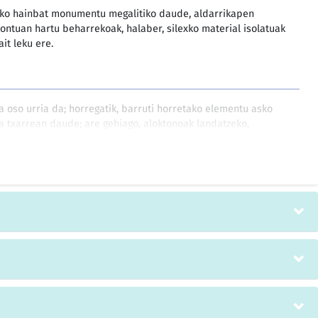
azko hainbat monumentu megalitiko daude, aldarrikapen
kontuan hartu beharrekoak, halaber, silexko material isolatuak
it leku ere.
a oso urria da; horregatik, barruti horretako elementu asko
ra txarrean daude; are gehiago, aloktonoak landatzeko,
 delako.
zatetik kentzea baimentzen da, bakarbakarrik, sailkapena
agertu egin direla egiaztatzen denean. Baina hori egiaztatzea
rindu egin da eta.