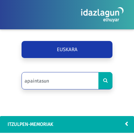
EUSKARA
ITZULPEN-MEMORIAK