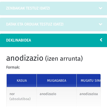
ZENBAKIAK TESTUZ IDATZI
DATAK ETA ORDUAK TESTUZ IDATZI
DEKLINABIDEA
anodizazio
(izen arrunta)
Formak:
KASUA
MUGAGABEA
MUGATU SINGUL
nor
anodizazio
anodizazioa
(absolutiboa)