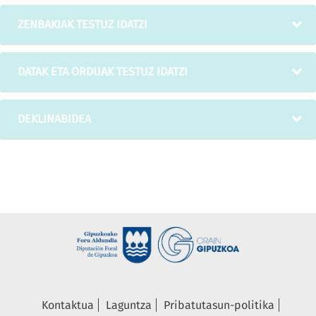
ZENBAKIAK TESTUZ IDATZI
DATAK ETA ORDUAK TESTUZ IDATZI
DEKLINABIDEA
Kontaktua
Laguntza
Pribatutasun-politika