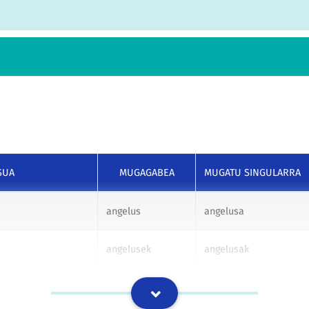
SUA
MUGAGABEA
MUGATU SINGULARRA
angelus
angelusa
angelusek
angelusak
angelusi
angelusari