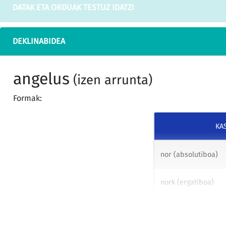
DATAK ETA ORDUAK TESTUZ IDATZI
DEKLINABIDEA
angelus
(izen arrunta)
Formak:
KA
nor (absolutiboa)
nork (ergatiboa)
nori (datiboa)