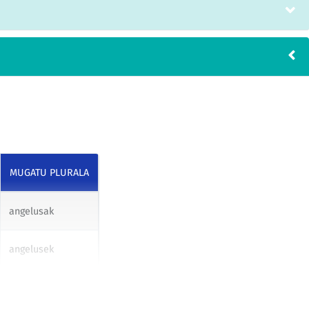
MUGATU PLURALA
angelusak
angelusek
angelusei