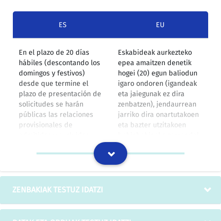
ES
EU
En el plazo de 20 días
Eskabideak aurkezteko
hábiles (descontando los
epea amaitzen denetik
domingos y festivos)
hogei (20) egun baliodun
desde que termine el
igaro ondoren (igandeak
plazo de presentación de
eta jaiegunak ez dira
solicitudes se harán
zenbatzen), jendaurrean
públicas las relaciones
jarriko dira onartutakoen
provisionales de
eta bazter utzitakoen
admitidos y excluidos.
behinbehineko zerrendak.
IZOko itzulpen-memoria
Tras la publicación de los
Azterketa praktikoaren
ZENBAKIAK TESTUZ IDATZI
resultados del examen
emaitzak argitaratu eta
práctico se establecerá un
gero, 10 egun balioduneko
plazo de 10 días hábiles
(igandeak eta jaiegunak