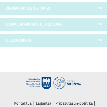
ZENBAKIAK TESTUZ IDATZI
DATAK ETA ORDUAK TESTUZ IDATZI
DEKLINABIDEA
Kontaktua
Laguntza
Pribatutasun-politika