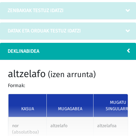
ZENBAKIAK TESTUZ IDATZI
DATAK ETA ORDUAK TESTUZ IDATZI
DEKLINABIDEA
altzelafo
(izen arrunta)
Formak:
MUGATU
KASUA
MUGAGABEA
SINGULARRA
nor
altzelafo
altzelafoa
(absolutiboa)