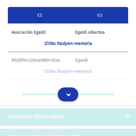
ES
EU
Asociación Egaldi
Egaldi elkartea
IZOko itzulpen-memoria
R02JP043.literalAlDI=días
Egunik
IZOko itzulpen-memoria
ASOCIACIÓN DE MUJERES
"HEGALDI", EMAKUMEEN
HEGALDI
ELKARTEA
IZOko itzulpen-memoria
ZENBAKIAK TESTUZ IDATZI
"Hommage a Vivaldi"
Hommage a Vivaldi
IZOko itzulpen-memoria