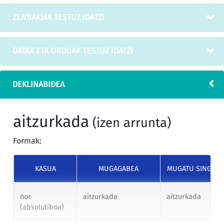
ZENBAKIAK TESTUZ IDATZI
DATAK ETA ORDUAK TESTUZ IDATZI
DEKLINABIDEA
aitzurkada
(izen arrunta)
Formak:
KASUA
MUGAGABEA
MUGATU SINGUL
nor
aitzurkada
aitzurkada
(absolutiboa)