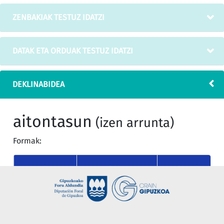
ZENBAKIAK TESTUZ IDATZI
DATAK ETA ORDUAK TESTUZ IDATZI
DEKLINABIDEA
aitontasun
(izen arrunta)
Formak:
KASUA
MUGAGABEA
MUGATU SINGULA
nor
aitontasun
aitontasuna
(absolutiboa)