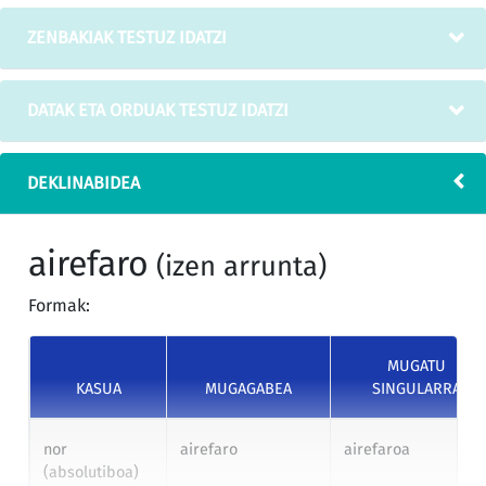
ZENBAKIAK TESTUZ IDATZI
DATAK ETA ORDUAK TESTUZ IDATZI
DEKLINABIDEA
airefaro
(izen arrunta)
Formak:
MUGATU
KASUA
MUGAGABEA
SINGULARRA
nor
airefaro
airefaroa
(absolutiboa)