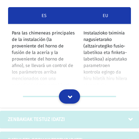
ES
EU
Para las chimeneas principales
Instalazioko tximinia
de la instalación (la
nagusietarako
proveniente del horno de
(altzairutegiko fusio-
fusión de la acería y la
labetikoa eta finketa-
proveniente del horno de
labetikoa) aipatutako
afino), se llevará un control de
parametroen
los parámetros arriba
kontrola egingo da
mencionados con una
hiru hiletik hiru hilera
periodicidad trimestral hasta
etengabeko
la entrada en funcionamiento
neurgailuak
de los medidores en continuo.
funtzionamenduan
jarri arte.
IZOko itzulpen-memoria
ZENBAKIAK TESTUZ IDATZI