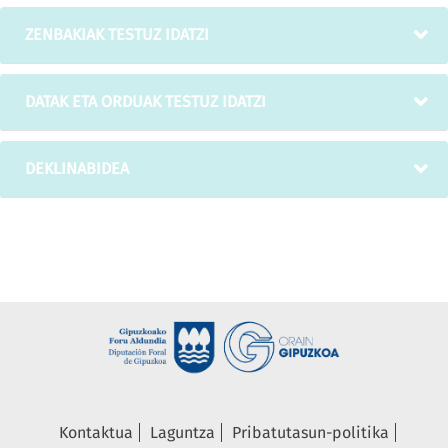
ZENBAKIAK TESTUZ IDATZI
DATAK ETA ORDUAK TESTUZ IDATZI
DEKLINABIDEA
Kontaktua
Laguntza
Pribatutasun-politika