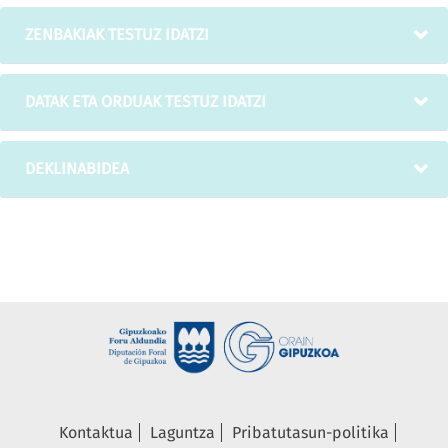
ZENBAKIAK TESTUZ IDATZI
DATAK ETA ORDUAK TESTUZ IDATZI
DEKLINABIDEA
Kontaktua
Laguntza
Pribatutasun-politika