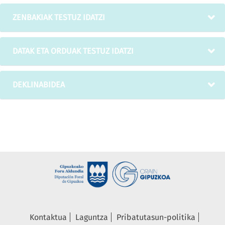
ZENBAKIAK TESTUZ IDATZI
DATAK ETA ORDUAK TESTUZ IDATZI
DEKLINABIDEA
Kontaktua
Laguntza
Pribatutasun-politika