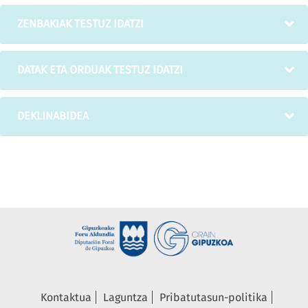
ZENBAKIAK TESTUZ IDATZI
DATAK ETA ORDUAK TESTUZ IDATZI
DEKLINABIDEA
Kontaktua
Laguntza
Pribatutasun-politika