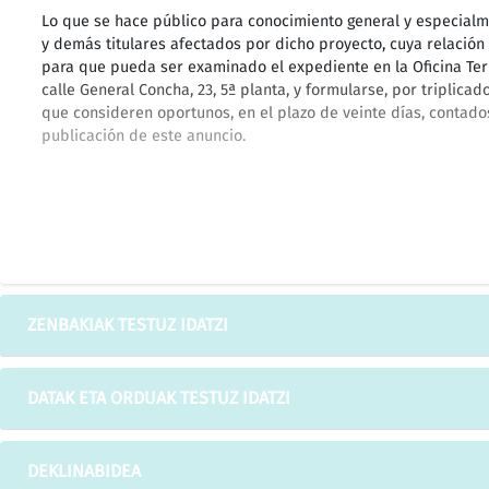
Lo que se hace público para conocimiento general y especialm
y demás titulares afectados por dicho proyecto, cuya relación s
para que pueda ser examinado el expediente en la Oficina Terri
calle General Concha, 23, 5ª planta, y formularse, por triplicad
que consideren oportunos, en el plazo de veinte días, contados 
publicación de este anuncio.
@@@ANUNCIO del Jefe de la Oficina Territorial de Industria, C
que se somete a información pública la solicitud de AUTORIZ
de distribución de gas natural para usos domésticos, comercia
municipio de Lezama@@@
ZENBAKIAK TESTUZ IDATZI
DATAK ETA ORDUAK TESTUZ IDATZI
Lo que se hace público para que pueda ser examinado el proyec
Bizkaia, sita en Bilbao, calle General Concha, 23, 5ª planta, y f
centro, las reclamaciones y alegaciones o PROYECTOS EN COM
DEKLINABIDEA
en el plazo de VEINTE DIAS, contados a partir del siguiente al 