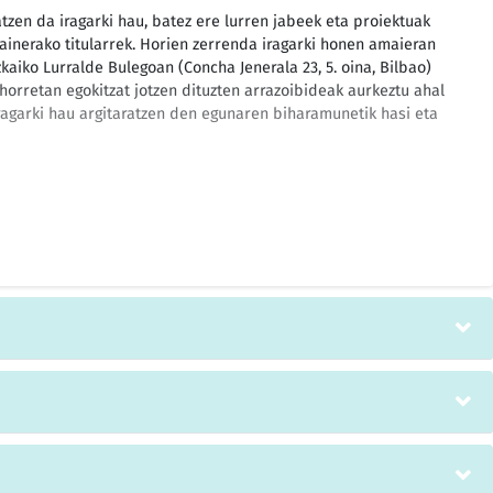
tzen da iragarki hau, batez ere lurren jabeek eta proiektuak
ainerako titularrek. Horien zerrenda iragarki honen amaieran
kaiko Lurralde Bulegoan (Concha Jenerala 23, 5. oina, Bilbao)
 horretan egokitzat jotzen dituzten arrazoibideak aurkeztu ahal
 iragarki hau argitaratzen den egunaren biharamunetik hasi eta
ria, Merkataritza eta Turismo Lurralde Bulegoko buruarena,
 merkataritzako eta industria txikietako erabilerarako gas
urako ADMINISTRAZIO BAIMENA eskatu dela jendaurrean
 dugu dagokienek Bizkaiko Lurralde Bulegoan (Concha Jenerala
o) egitasmoa aztertzeko aukera izan dezaten, eta iragarki hau
k hasita HOGEI EGUNETAN egokitzat jotzen diren
eak edo bestelako EGITASMO LEHIAKIDEAK hiru aletan aurkez