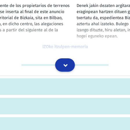
ente de los propietarios de terrenos
Denek jakin dezaten argitara
e inserta al final de este anuncio
eraginpean hartzen dituen g
torial de Bizkaia, sita en Bilbao,
txertatu da, espedientea Biz
o, en dicho centro, las alegaciones
aztertu ahal izateko. Bulego
a partir del siguiente al de la
izango dituzte, hiru aletan,
hogei eguneko epean.
IZOko itzulpen-memoria
omercio y Turismo de Bizkaia, por el
IRAGARPENA, Bizkaiko Indust
ACION ADMINISTRATIVA del proyecto
Lezamako udalerrian etxeko,
les y de pequeñas industrias, en el
naturala banatzeko proiekt
jakinarazten duena.
IZOko itzulpen-memoria
to en la Oficina Territorial de
Hori guztia argitara ematen
ormularse, por triplicado, en dicho
kalea 23, 5. solairua, Bilba
PETENCIA que se estimen oportunos,
argitaratu eta biharamuneti
de la publicación de este anuncio.
erreklamazioak, arrazoibid