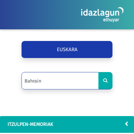
EUSKARA
ITZULPEN-MEMORIAK