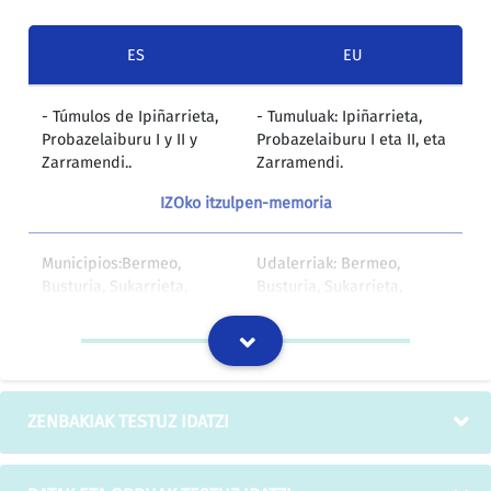
ES
EU
- Túmulos de Ipiñarrieta,
- Tumuluak: Ipiñarrieta,
Probazelaiburu I y II y
Probazelaiburu I eta II, eta
Zarramendi..
Zarramendi.
IZOko itzulpen-memoria
Municipios:Bermeo,
Udalerriak: Bermeo,
Busturia, Sukarrieta,
Busturia, Sukarrieta,
Mundaka
Mundaka
IZOko itzulpen-memoria
Expte. Justiprecio
A, B eta C lursailen balio
ZENBAKIAK TESTUZ IDATZI
Parcelas A, B y C -
justuari buruzko
Ampliación de la
espedientea - Arrieta
urbanización aneja al
biltontziari erantsita