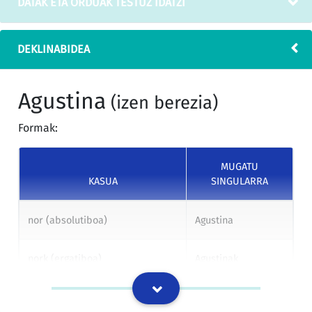
DATAK ETA ORDUAK TESTUZ IDATZI
septiembre de 1999, por el
beteaz, Bruno Mauricio
que se aprueba el Pliego de
Zabala kalearen lehen
Cláusulas Administrativas
zatiaren urbanizazioa
Particulares y Técnicas que
(San Agustinalde kalea
DEKLINABIDEA
ha de regir la Subasta
eta Herriko Gudarien
Pública convocada para la
kalearen artean)
ejecución de las obras de
Enkante Publikoaren
Agustina
(izen berezia)
"Urbanización de Bruno
Baldintza
Mauricio Zabala kalea
Administratibo Berezi
Formak:
(Primer tramo entre San
eta Teknikoen Plegua
Agustinalde y Herriko
onartu zuen; eta, hau
Gudarien kalea)", y de
guztia, apirilaren 18ko
MUGATU
conformidad con el artículo
781/1986 Erret-Dekretu
KASUA
SINGULARRA
122 del Real Decreto
Legislatiboaren 122.
legislativo 781/1986, de 18 de
artikuluarekin bat
nor (absolutiboa)
Agustina
abril, por el que se aprueba
etorriz. Lege-testu
el Texto Refundido de las
honek Toki Jaurpide
disposiciones legales
alorrean indarrean
nork (ergatiboa)
Agustinak
vigentes en materia de
dauden ebazpenen
Régimen Local, se exponen al
Testu Berrosatua
público durante el plazo de
biltzen du. Ondorioz,
nori (datiboa)
Agustinari
ocho (8) días, a contar desde
iragarki hau zortzi (8)